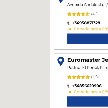
Avenida Andalucía, s/
(4.5)
+34958871328
Cerrado hasta 09
Cono
Euromaster Je
Pol.Ind. El Portal, Par
(4.6)
+34856620906
Cerrado hasta 08
Cono