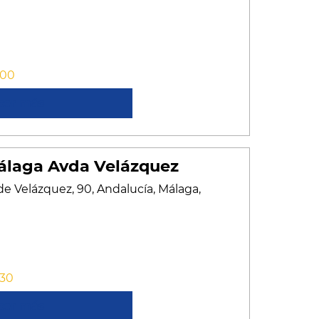
:00
cer más
álaga Avda Velázquez
 de Velázquez, 90, Andalucía, Málaga,
:30
cer más