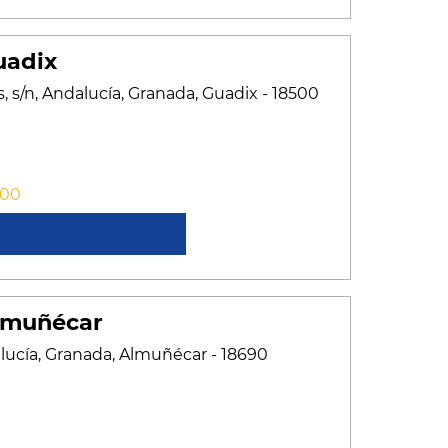
uadix
 s/n, Andalucía, Granada, Guadix - 18500
:00
cer más
lmuñécar
dalucía, Granada, Almuñécar - 18690