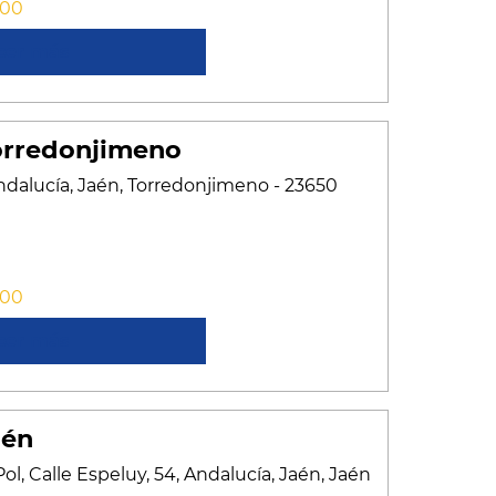
:00
cer más
orredonjimeno
Andalucía, Jaén, Torredonjimeno - 23650
:00
cer más
aén
 Pol, Calle Espeluy, 54, Andalucía, Jaén, Jaén