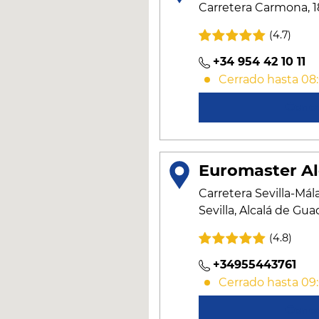
Carretera Carmona, 18,
(4.7)
+34 954 42 10 11
Cerrado hasta 08
Cono
Euromaster Al
Carretera Sevilla-Mála
Sevilla, Alcalá de Gua
(4.8)
+34955443761
Cerrado hasta 09
Cono