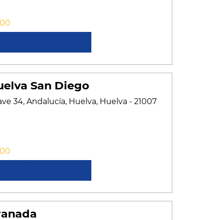
:00
cer más
elva San Diego
ave 34, Andalucía, Huelva, Huelva - 21007
:00
cer más
ranada