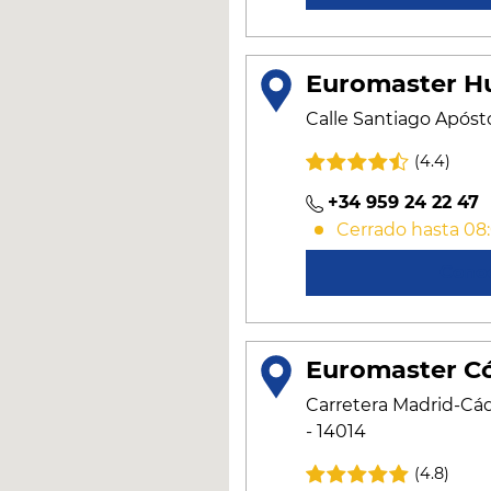
Euromaster Hu
Calle Santiago Apósto
(4.4)
+34 959 24 22 47
Cerrado hasta 08
Cono
Euromaster C
Carretera Madrid-Cád
- 14014
(4.8)