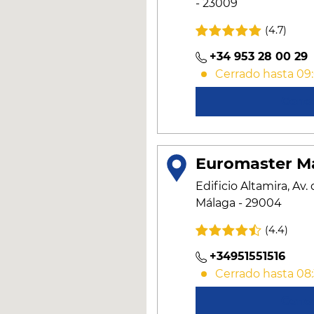
- 23009
(4.7)
+34 953 28 00 29
Cerrado hasta 09
Cono
Euromaster M
Edificio Altamira, Av.
Málaga - 29004
(4.4)
+34951551516
Cerrado hasta 08
Cono