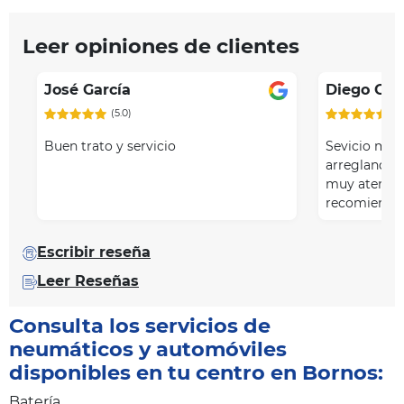
Leer opiniones de clientes
José García
Diego Ga
(5.0)
(5
Buen trato y servicio
Sevicio muy 
arreglando 
muy atentos
recomiendo
Escribir reseña
Leer Reseñas
Consulta los servicios de
neumáticos y automóviles
disponibles en tu centro en Bornos:
Batería