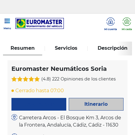
...
Euromaster Neumáticos Soria
Menu
Mi cuenta
Mi cesta
Resumen
Servicios
Descripción
Euromaster Neumáticos Soria
(4.8)
222 Opiniones de los clientes
Cerrado hasta 07:00
Itinerario
LLAME AHORA
Carretera Arcos - El Bosque Km 3, Arcos de
la Frontera, Andalucía, Cádiz, Cádiz - 11630