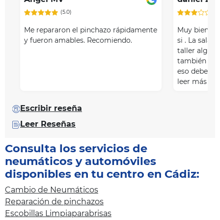
(5.0)
(3
Me repararon el pinchazo rápidamente
Muy bien , r
y fueron amables. Recomiendo.
si . La sala d
taller algo 
también los
eso debería
leer más
Escribir reseña
Leer Reseñas
Consulta los servicios de
neumáticos y automóviles
disponibles en tu centro en Cádiz:
Cambio de Neumáticos
Reparación de pinchazos
Escobillas Limpiaparabrisas