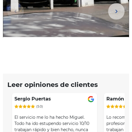
Item
Leer opiniones de clientes
1
of
Sergio Puertas
Ramón Ro
4
(5.0)
(5
El servicio me lo ha hecho Miguel.
Lo recomie
Todo ha ido estupendo servicio 10/10
profesionale
trabajan rápido y bien hecho, nunca
trabajan muy