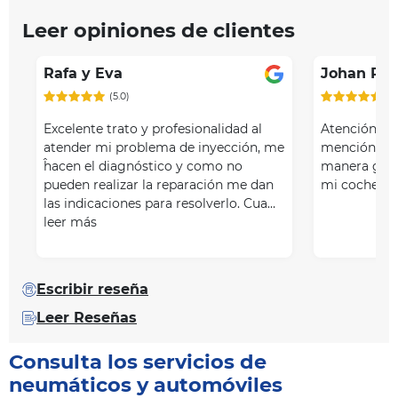
Leer opiniones de clientes
Rafa y Eva
Johan PL
(5.0)
(5
Excelente trato y profesionalidad al
Atención rá
atender mi problema de inyección, me
mención a V
ĥacen el diagnóstico y como no
manera gráf
pueden realizar la reparación me dan
mi coche. Vo
las indicaciones para resolverlo. Cua…
leer más
Escribir reseña
Leer Reseñas
Consulta los servicios de
neumáticos y automóviles