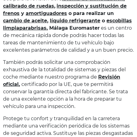
calibrado de ruedas,
inspección
y sustitución de
frenos
y
amortiguadores
o para realizar un
cambio de aceite,
líquido refrigerante
o
escobillas
limpiaparabrisas,
Málaga Euromaster
es un centro
de mecánica rápida donde podrás hacer todas las
tareas de mantenimiento de tu vehículo bajo
excelentes parámetros de calidad y a un buen precio.
También podrás solicitar una comprobación
exhaustiva de la totalidad de sistemas y piezas del
coche mediante nuestro programa de
Revisión
oficial
,
certificado por la UE, que te permitirá
conservar la garantía directa del fabricante. Se trata
de una excelente opción a la hora de preparar tu
vehículo para
una inspección.
Protege tu confort y tranquilidad en la carretera
mediante una verificación periódica de los sistemas
de seguridad activa. Sustituye las piezas desgastadas