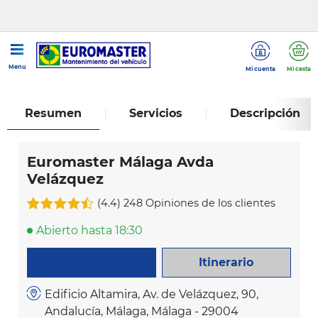
...
Euromaster Málaga Avda Velázquez
Menu
Mi cuenta
Mi cesta
Resumen
Servicios
Descripción
Euromaster Málaga Avda
Velázquez
(4.4)
248 Opiniones de los clientes
Abierto hasta 18:30
Itinerario
LLAME AHORA
Edificio Altamira, Av. de Velázquez, 90,
Andalucía, Málaga, Málaga - 29004