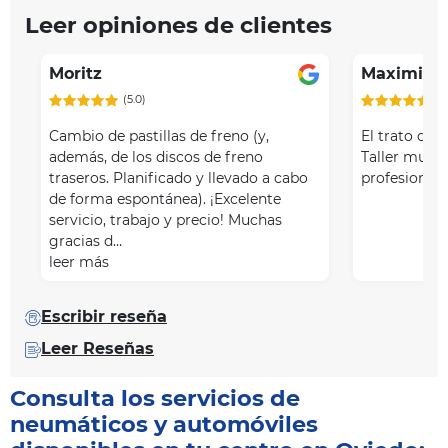
Leer opiniones de clientes
Moritz
Maximino
(5.0)
(5
Cambio de pastillas de freno (y,
El trato de 
además, de los discos de freno
Taller muy 
traseros. Planificado y llevado a cabo
profesional 
de forma espontánea). ¡Excelente
servicio, trabajo y precio! Muchas
gracias d…
leer más
Escribir reseña
Leer Reseñas
Consulta los servicios de
neumáticos y automóviles