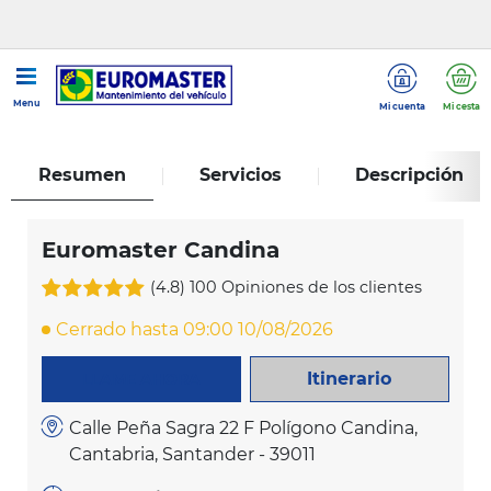
...
Euromaster Candina
Menu
Mi cuenta
Mi cesta
Resumen
Servicios
Descripción
Euromaster Candina
(4.8)
100 Opiniones de los clientes
Cerrado hasta 09:00 10/08/2026
Itinerario
LLAME AHORA
Calle Peña Sagra 22 F Polígono Candina,
Cantabria, Santander - 39011