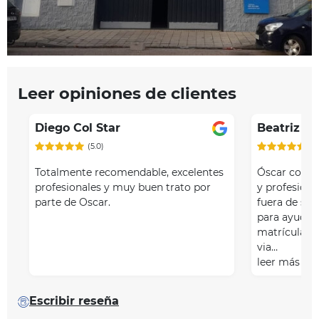
Leer opiniones de clientes
Diego Col Star
Beatriz Vi
(5.0)
(5
Totalmente recomendable, excelentes
Óscar como 
profesionales y muy buen trato por
y profesional
parte de Oscar.
fuera de su 
para ayuda
matrícula da
via…
leer más
Escribir reseña