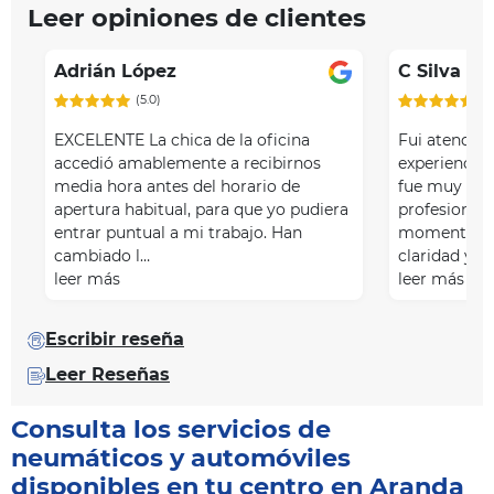
Leer opiniones de clientes
Adrián López
C Silva
(5.0)
(5
EXCELENTE La chica de la oficina
Fui atendido
accedió amablemente a recibirnos
experiencia 
media hora antes del horario de
fue muy ate
apertura habitual, para que yo pudiera
profesional 
entrar puntual a mi trabajo. Han
momento. Me
cambiado l…
claridad y s
leer más
leer más
Escribir reseña
Leer Reseñas
Consulta los servicios de
neumáticos y automóviles
disponibles en tu centro en Aranda