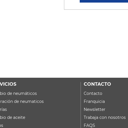
VICIOS
CONTACTO
io de neumáticos
Contacto
ración de neumaticos
Franquicia
rías
Newsletter
io de aceite
Trabaja con nosotros
os
FAQS