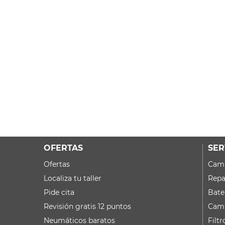
OFERTAS
SER
Ofertas
Camb
Localiza tu taller
Repa
Pide cita
Bate
Revisión gratis 12 puntos
Camb
Neumáticos baratos
Filtr