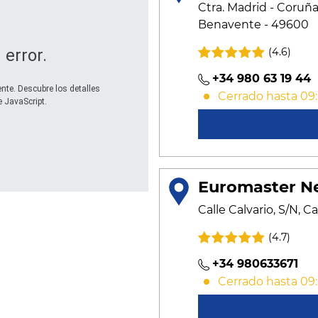
Ctra. Madrid - Coruña
Benavente - 49600
(4.6)
 error.
+34 980 63 19 44
te. Descubre los detalles
Cerrado hasta 09
 JavaScript.
Cono
Euromaster N
Calle Calvario, S/N, 
(4.7)
+34 980633671
Cerrado hasta 09
Cono