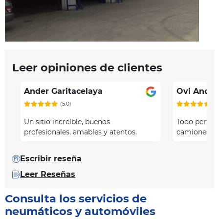
Leer opiniones de clientes
Ander Garitacelaya
Ovi Andre
(5.0)
(5
Un sitio increíble, buenos
Todo perfect
profesionales, amables y atentos.
camiones r
Escribir reseña
Leer Reseñas
Consulta los servicios de
neumáticos y automóviles