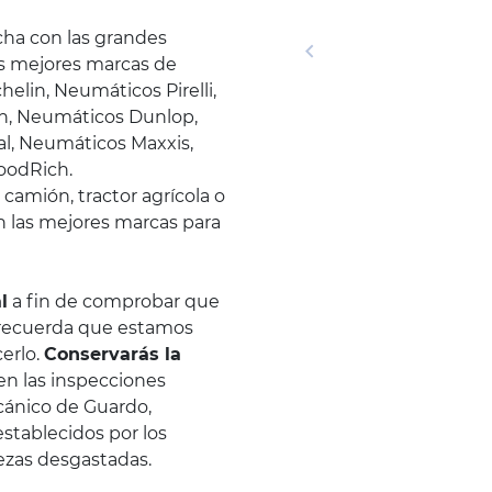
cha con las grandes
as mejores marcas de
lin, Neumáticos Pirelli,
n, Neumáticos Dunlop,
l, Neumáticos Maxxis,
oodRich.
camión, tractor agrícola o
n las mejores marcas para
l
a fin de comprobar que
 recuerda que estamos
erlo.
Conservarás la
 en las inspecciones
ecánico de Guardo,
establecidos por los
iezas desgastadas.