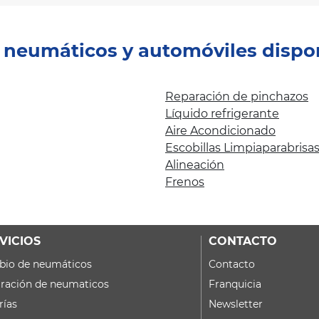
e neumáticos y automóviles dispo
Reparación de pinchazos
Líquido refrigerante
Aire Acondicionado
Escobillas Limpiaparabrisa
Alineación
Frenos
VICIOS
CONTACTO
io de neumáticos
Contacto
ración de neumaticos
Franquicia
rías
Newsletter