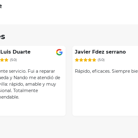
e
es
Item
1
of
 Luis Duarte
Javier Fdez serrano
2
(5.0)
(5.0)
nte servicio. Fui a reparar
Rápido, eficaces. Siempre bie
ueda y Nando me atendió de
illa: rápido, amable y muy
sional. Totalmente
endable.