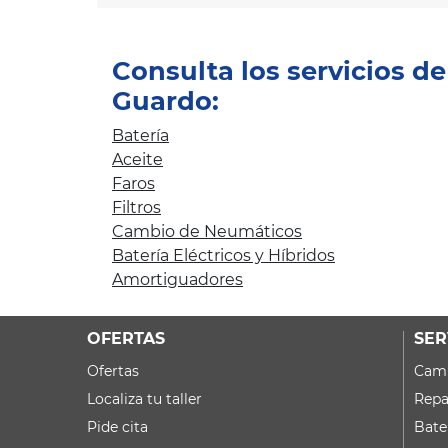
Consulta los servicios d
Guardo:
Batería
Aceite
Faros
Filtros
Cambio de Neumáticos
Batería Eléctricos y Híbridos
Amortiguadores
OFERTAS
SER
Ofertas
Camb
Localiza tu taller
Repa
Pide cita
Bate