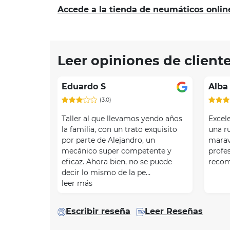
Accede a la tienda de neumáticos onlin
Leer opiniones de client
Eduardo S
Alba
(3.0)
Taller al que llevamos yendo años
Excele
la familia, con un trato exquisito
una r
por parte de Alejandro, un
marav
mecánico super competente y
profe
eficaz. Ahora bien, no se puede
recom
decir lo mismo de la pe…
leer más
Escribir reseña
Leer Reseñas