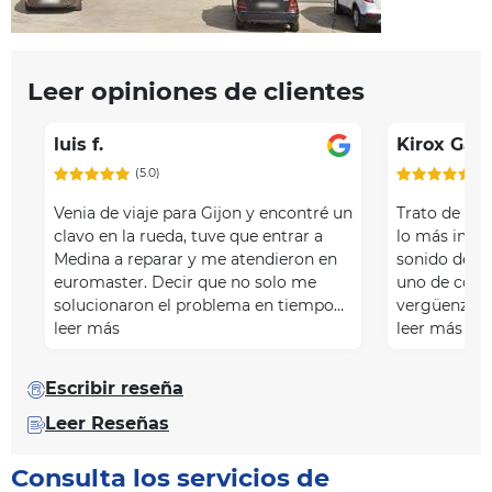
Leer opiniones de clientes
luis f.
Kirox Garc
(5.0)
(5
Venia de viaje para Gijon y encontré un
Trato de diez
clavo en la rueda, tuve que entrar a
lo más impo
Medina a reparar y me atendieron en
sonido de "
euromaster. Decir que no solo me
uno de coche
solucionaron el problema en tiempo…
vergüenza aj
leer más
leer más
Escribir reseña
Leer Reseñas
Consulta los servicios de