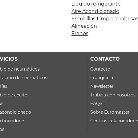
Líquido refrigerante
Aire Acondicionado
Escobillas Limpiaparabrisa
Alineación
Frenos
VICIOS
CONTACTO
io de neumáticos
Contacto
ración de neumaticos
Franquicia
rías
Newsletter
io de aceite
Trabaja con nosotros
os
FAQS
 acondicionado
Sobre Euromaster
tiguadores
Centros colaboradore
os