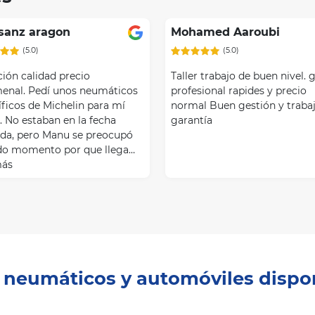
 sanz aragon
Mohamed Aaroubi
(5.0)
(5.0)
ción calidad precio
Taller trabajo de buen nivel. 
enal. Pedí unos neumáticos
profesional rapides y precio
íficos de Michelin para mí
normal Buen gestión y traba
. No estaban en la fecha
garantía
ada, pero Manu se preocupó
do momento por que llega…
más
e neumáticos y automóviles dispo