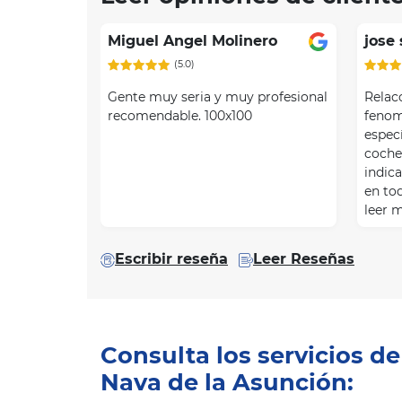
1
of
Miguel Angel Molinero
jose
3
(5.0)
Gente muy seria y muy profesional
Relac
recomendable. 100x100
fenom
espec
coche
indic
en to
leer 
Escribir reseña
Leer Reseñas
Consulta los servicios d
Nava de la Asunción: