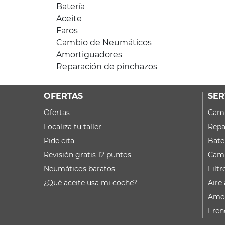
Batería
Aceite
Faros
Cambio de Neumáticos
Amortiguadores
Reparación de pinchazos
OFERTAS
SER
Ofertas
Camb
Localiza tu taller
Repa
Pide cita
Bate
Revisión gratis 12 puntos
Camb
Neumáticos baratos
Filtr
¿Qué aceite usa mi coche?
Aire
Amor
Fren