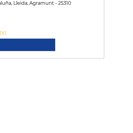
taluña, Lleida, Agramunt - 25310
:00
cer más