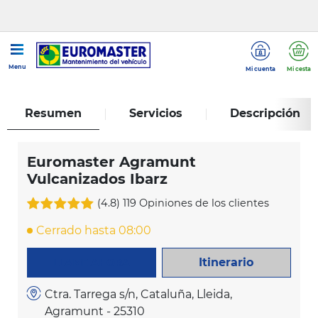
...
Euromaster Agramunt Vulcanizados Ibarz
Menu
Mi cuenta
Mi cesta
Resumen
Servicios
Descripción
Euromaster Agramunt
Vulcanizados Ibarz
(4.8)
119 Opiniones de los clientes
Cerrado hasta 08:00
Itinerario
LLAME AHORA
Ctra. Tarrega s/n, Cataluña, Lleida,
Agramunt - 25310