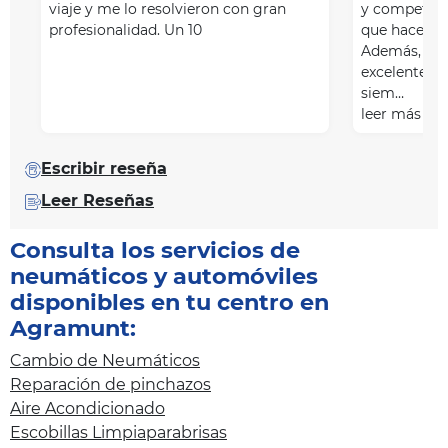
viaje y me lo resolvieron con gran
y competenc
profesionalidad. Un 10
que hacen y 
Además, el se
excelente: s
siem…
leer más
Escribir reseña
Leer Reseñas
Consulta los servicios de
neumáticos y automóviles
disponibles en tu centro en
Agramunt:
Cambio de Neumáticos
Reparación de pinchazos
Aire Acondicionado
Escobillas Limpiaparabrisas