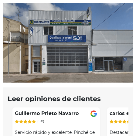
Leer opiniones de clientes
Guillermo Prieto Navarro
carlos est
(5.0)
(5
Servicio rápido y excelente. Pinché de
Destacan po