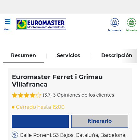
...
Euromaster Ferret i Grimau Villafranca
Menu
Mi cuenta
Mi cesta
Resumen
Servicios
Descripción
Euromaster Ferret i Grimau
Villafranca
(3.7)
3 Opiniones de los clientes
Cerrado hasta 15:00
Itinerario
LLAME AHORA
Calle Ponent 53 Bajos, Cataluña, Barcelona,