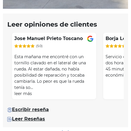
Item
Leer opiniones de clientes
1
of
Jose Manuel Prieto Toscano
Borja Lop
3
(5.0)
(5
Esta mañana me encontré con un
Servicio exc
tornillo clavado en el lateral de una
dos horas ten
rueda. Al estar dañada, no había
45 minutos 
posibilidad de reparación y tocaba
económico
cambiarla. Lo peor es que la rueda
tenía so…
leer más
Escribir reseña
Leer Reseñas