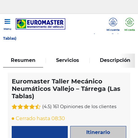
...
Menu
Mi cuenta
Mi cesta
Euromaster Taller Mecánico Neumáticos Vallejo – Tárrega (Las
Tablas)
Resumen
Servicios
Descripción
Euromaster Taller Mecánico
Neumáticos Vallejo – Tárrega (Las
Tablas)
(4.5)
161 Opiniones de los clientes
Cerrado hasta 08:30
Itinerario
LLAME AHORA