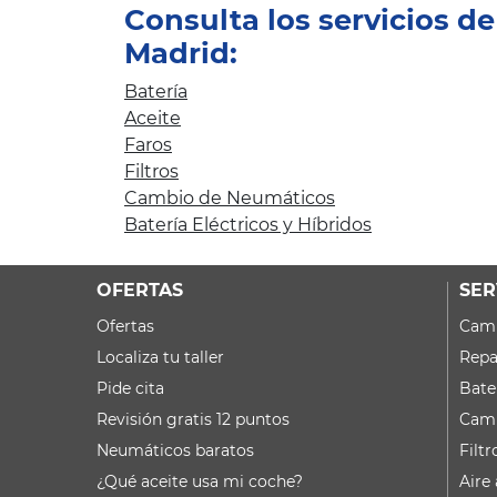
Consulta los servicios d
Madrid:
Batería
Aceite
Faros
Filtros
Cambio de Neumáticos
Batería Eléctricos y Híbridos
OFERTAS
SER
Ofertas
Camb
Localiza tu taller
Repa
Pide cita
Bate
Revisión gratis 12 puntos
Camb
Neumáticos baratos
Filtr
¿Qué aceite usa mi coche?
Aire