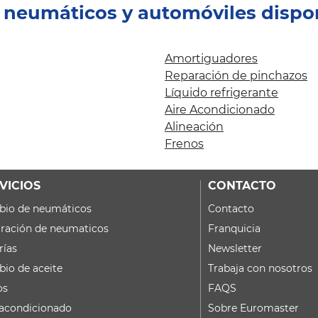
e neumáticos y automóviles dispo
Amortiguadores
Reparación de pinchazos
Líquido refrigerante
Aire Acondicionado
Alineación
Frenos
VICIOS
CONTACTO
io de neumáticos
Contacto
ración de neumaticos
Franquicia
rías
Newsletter
io de aceite
Trabaja con nosotros
os
FAQS
 acondicionado
Sobre Euromaster