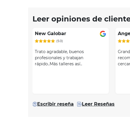
Leer opiniones de client
New Galobar
Ange
(5.0)
Trato agradable, buenos
Grand
profesionales y trabajan
recom
rápido..Más talleres así..
cerca
Escribir reseña
Leer Reseñas