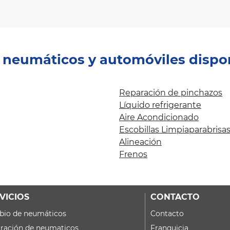
e neumáticos y automóviles dispo
Reparación de pinchazos
Líquido refrigerante
Aire Acondicionado
Escobillas Limpiaparabrisa
Alineación
Frenos
VICIOS
CONTACTO
io de neumáticos
Contacto
ración de neumaticos
Franquicia