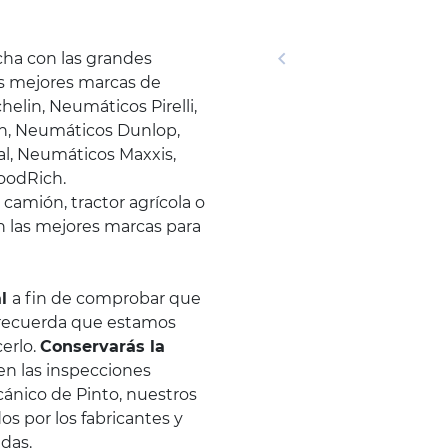
cha con las grandes
as mejores marcas de
lin, Neumáticos Pirelli,
n, Neumáticos Dunlop,
l, Neumáticos Maxxis,
oodRich.
camión, tractor agrícola o
n las mejores marcas para
al
a fin de comprobar que
 recuerda que estamos
erlo.
Conservarás la
 en las inspecciones
ecánico de Pinto, nuestros
os por los fabricantes y
adas.