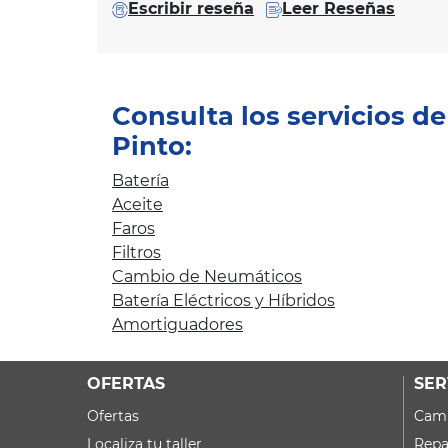
Escribir reseña
Leer Reseñas
Consulta los servicios d
Pinto:
Batería
Aceite
Faros
Filtros
Cambio de Neumáticos
Batería Eléctricos y Híbridos
Amortiguadores
OFERTAS
SER
Ofertas
Camb
Localiza tu taller
Repa