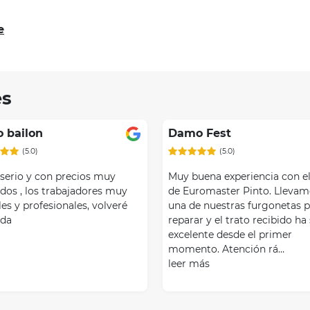
e
es
Item
1
of
o bailon
Damo Fest
2
(5.0)
(5.0)
 serio y con precios muy
Muy buena experiencia con el 
dos , los trabajadores muy
de Euromaster Pinto. Llevam
s y profesionales, volveré
una de nuestras furgonetas 
uda
reparar y el trato recibido ha
excelente desde el primer
momento. Atención rá…
leer más