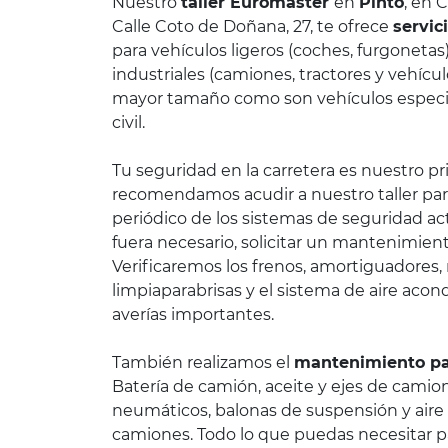
Nuestro
taller Euromaster
en
Pinto
, en 
Calle Coto de Doñana, 27, te ofrece
servic
para vehículos ligeros (coches, furgoneta
industriales (camiones, tractores y vehícul
mayor tamaño como son vehículos especia
civil.
Tu seguridad en la carretera es nuestro pri
recomendamos acudir a nuestro taller para
periódico de los sistemas de seguridad act
fuera necesario, solicitar un mantenimien
Verificaremos los frenos, amortiguadores, 
limpiaparabrisas y el sistema de aire acon
averías importantes.
También realizamos el
mantenimiento pa
Batería de camión, aceite y ejes de camio
neumáticos, balonas de suspensión y aire
camiones. Todo lo que puedas necesitar p