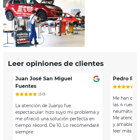
Leer opiniones de clientes
Juan José San Miguel
Pedro Pér
Fuentes
(5
(5.0)
Me han camb
las 4 rueda
La atención de Juanjo fue
neumáticos 
espectacular: hizo suyo mi problema y
Me atendier
me ofreció una solución perfecta en
y amables. P
tiempo récord. De 10. Lo recomendaré
leer más
siempre