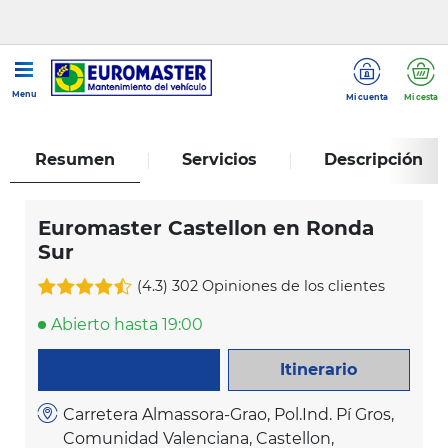
...
Euromaster Castellon en Ronda Sur
Menu
Mi cuenta
Mi cesta
Resumen
Servicios
Descripción
Euromaster Castellon en Ronda
Sur
(4.3)
302 Opiniones de los clientes
Abierto hasta 19:00
Itinerario
LLAME AHORA
Carretera Almassora-Grao, Pol.Ind. Pí Gros,
Comunidad Valenciana, Castellon,