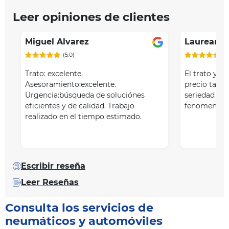
Leer opiniones de clientes
Miguel Alvarez
Laureano 
(5.0)
(5
Trato: excelente.
El trato y la
Asesoramiento:excelente.
precio tal v
Urgencia:búsqueda de soluciónes
seriedad y l
eficientes y de calidad. Trabajo
fenomenal.
realizado en el tiempo estimado.
Escribir reseña
Leer Reseñas
Consulta los servicios de
neumáticos y automóviles