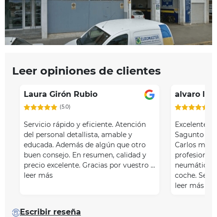
Leer opiniones de clientes
Laura Girón Rubio
alvaro lop
(5.0)
(5
Servicio rápido y eficiente. Atención
Excelente s
del personal detallista, amable y
Sagunto – N
educada. Además de algún que otro
Carlos me a
buen consejo. En resumen, calidad y
profesional
precio excelente. Gracias por vuestro …
neumáticos e
leer más
coche. Se p
leer más
Escribir reseña