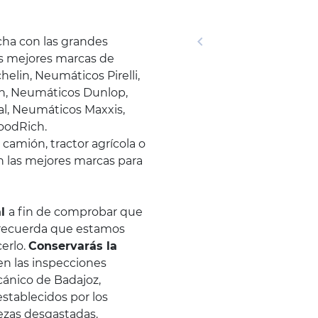
cha con las grandes
as mejores marcas de
lin, Neumáticos Pirelli,
n, Neumáticos Dunlop,
l, Neumáticos Maxxis,
oodRich.
camión, tractor agrícola o
n las mejores marcas para
al
a fin de comprobar que
 recuerda que estamos
erlo.
Conservarás la
 en las inspecciones
ecánico de Badajoz,
establecidos por los
iezas desgastadas.