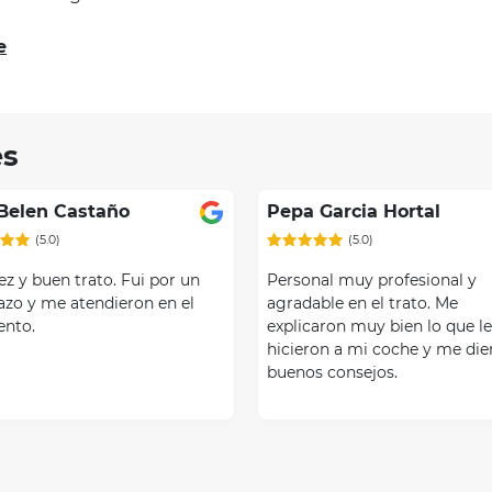
e
es
Item
1
of
Belen Castaño
Pepa Garcia Hortal
3
(5.0)
(5.0)
z y buen trato. Fui por un
Personal muy profesional y
azo y me atendieron en el
agradable en el trato. Me
nto.
explicaron muy bien lo que l
hicieron a mi coche y me die
buenos consejos.