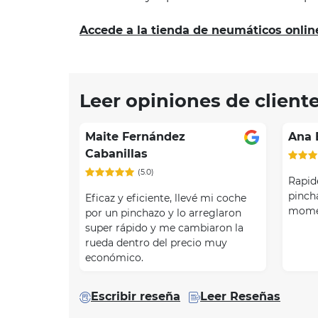
Accede a la tienda de neumáticos onlin
Leer opiniones de client
Maite Fernández
Ana 
Cabanillas
(5.0)
Rapide
pinch
Eficaz y eficiente, llevé mi coche
mome
por un pinchazo y lo arreglaron
super rápido y me cambiaron la
rueda dentro del precio muy
económico.
Escribir reseña
Leer Reseñas