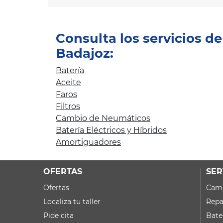
Consulta los servicios d
Badajoz:
Batería
Aceite
Faros
Filtros
Cambio de Neumáticos
Batería Eléctricos y Híbridos
Amortiguadores
OFERTAS
SER
Ofertas
Camb
Localiza tu taller
Repa
Pide cita
Bate