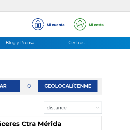
Mi cuenta
Mi cesta
Blog y Prensa
Centros
AR
O
GEOLOCALÍCENME
ceres Ctra Mérida