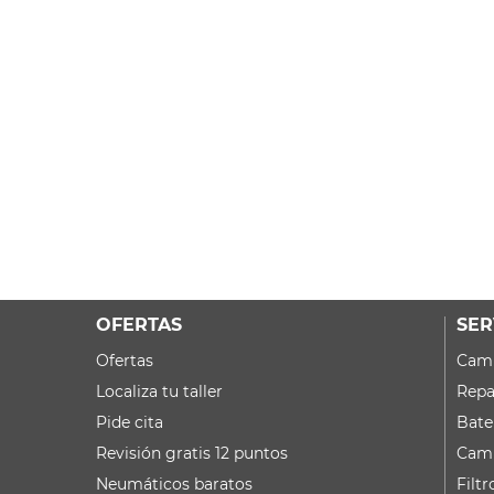
OFERTAS
SER
Ofertas
Camb
Localiza tu taller
Repa
Pide cita
Bate
Revisión gratis 12 puntos
Camb
Neumáticos baratos
Filtr