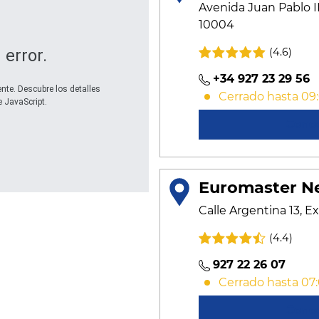
Avenida Juan Pablo II
10004
(4.6)
 error.
+34 927 23 29 56
te. Descubre los detalles
Cerrado hasta 09
 JavaScript.
Cono
Euromaster N
Calle Argentina 13, E
(4.4)
927 22 26 07
Cerrado hasta 07
Cono