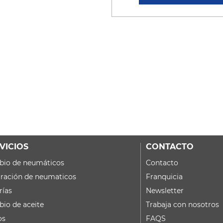
VICIOS
CONTACTO
io de neumáticos
Contacto
ración de neumaticos
Franquicia
rías
Newsletter
io de aceite
Trabaja con nosotros
os
FAQS