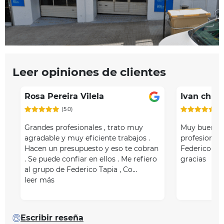
Leer opiniones de clientes
Rosa Pereira Vilela
Ivan ch s
(5.0)
(5
Grandes profesionales , trato muy
Muy buen ser
agradable y muy eficiente trabajos .
profesional
Hacen un presupuesto y eso te cobran
Federico Tap
. Se puede confiar en ellos . Me refiero
gracias
al grupo de Federico Tapia , Co…
leer más
Escribir reseña