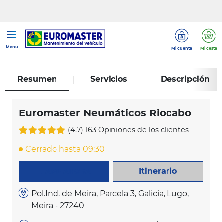
...
Euromaster Neumáticos Riocabo
Menu
Mi cuenta
Mi cesta
Resumen
Servicios
Descripción
Euromaster Neumáticos Riocabo
(4.7)
163 Opiniones de los clientes
Cerrado hasta 09:30
Itinerario
LLAME AHORA
Pol.Ind. de Meira, Parcela 3, Galicia, Lugo,
Meira - 27240