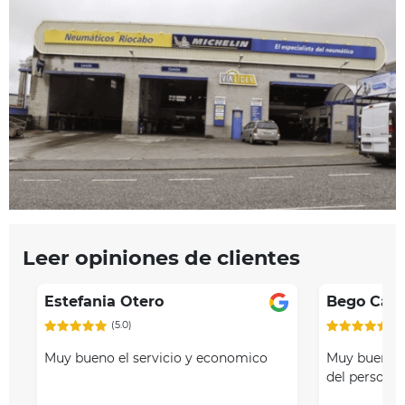
Leer opiniones de clientes
Estefania Otero
Bego Cast
(5.0)
(5
Muy bueno el servicio y economico
Muy buen se
del personal