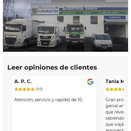
Leer opiniones de clientes
A. P. C.
Tania Ma
(5.0)
(5
Atención, servicio y rapidez de 10.
Gran profes
genial en u
que reventó
sabiendo qu
que viajába
aprovechó de