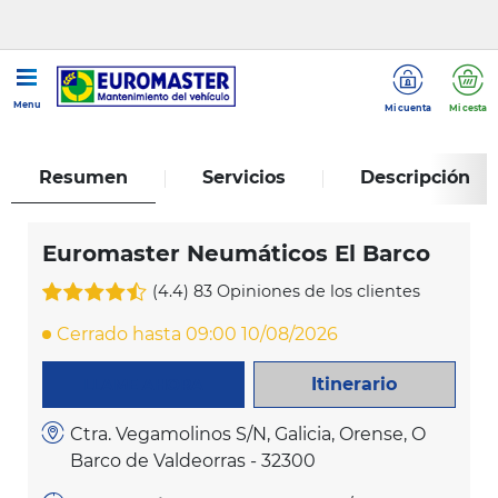
...
Euromaster Neumáticos El Barco
Menu
Mi cuenta
Mi cesta
Resumen
Servicios
Descripción
Euromaster Neumáticos El Barco
(4.4)
83 Opiniones de los clientes
Cerrado hasta 09:00 10/08/2026
Itinerario
LLAME AHORA
Ctra. Vegamolinos S/N, Galicia, Orense, O
Barco de Valdeorras - 32300