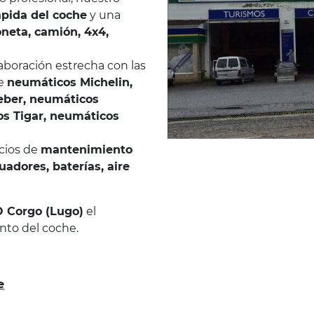
pida del coche
y una
neta, camión, 4x4,
aboración estrecha con las
ce
neumáticos Michelin,
eber, neumáticos
os Tigar, neumáticos
cios de
mantenimiento
uadores, baterías, aire
O Corgo (Lugo)
el
nto del coche.
e