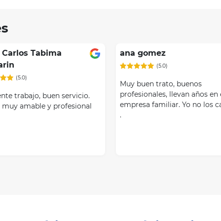
es
 Carlos Tabima
ana gomez
arin
(5.0)
(5.0)
Muy buen trato, buenos
profesionales, llevan años en 
nte trabajo, buen servicio.
empresa familiar. Yo no los 
 muy amable y profesional
.