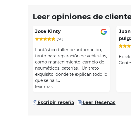
Leer opiniones de client
Jose Kinty
Juan
pulg
(5.0)
Fantástico taller de automoción,
tanto para reparación de vehículos,
Excele
como mantenimiento, cambio de
Gente
neumáticos, baterías... Un trato
exquisito, donde te explican todo lo
que se ha r…
leer más
Escribir reseña
Leer Reseñas