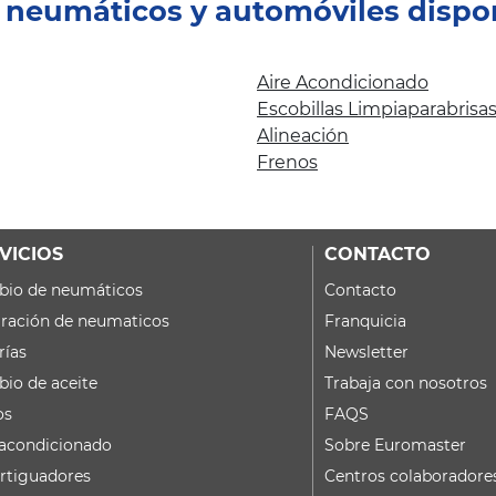
e neumáticos y automóviles dispo
Aire Acondicionado
Escobillas Limpiaparabrisa
Alineación
Frenos
VICIOS
CONTACTO
io de neumáticos
Contacto
ración de neumaticos
Franquicia
rías
Newsletter
io de aceite
Trabaja con nosotros
os
FAQS
 acondicionado
Sobre Euromaster
tiguadores
Centros colaboradore