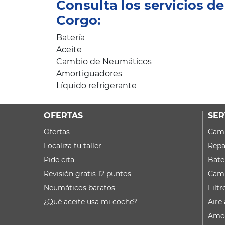
Consulta los servicios d
Corgo:
Batería
Aceite
Cambio de Neumáticos
Amortiguadores
Líquido refrigerante
OFERTAS
SER
Ofertas
Camb
Localiza tu taller
Repa
Pide cita
Bate
Revisión gratis 12 puntos
Camb
Neumáticos baratos
Filtr
¿Qué aceite usa mi coche?
Aire
Amor