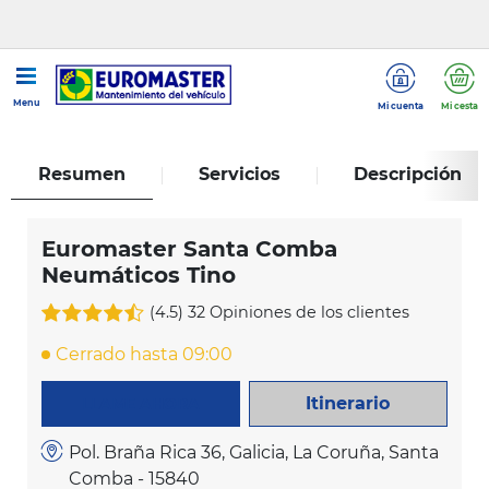
...
Euromaster Santa Comba Neumáticos Tino
Menu
Mi cuenta
Mi cesta
Resumen
Servicios
Descripción
Euromaster Santa Comba
Neumáticos Tino
(4.5)
32 Opiniones de los clientes
Cerrado hasta 09:00
Itinerario
LLAME AHORA
Pol. Braña Rica 36, Galicia, La Coruña, Santa
Comba - 15840