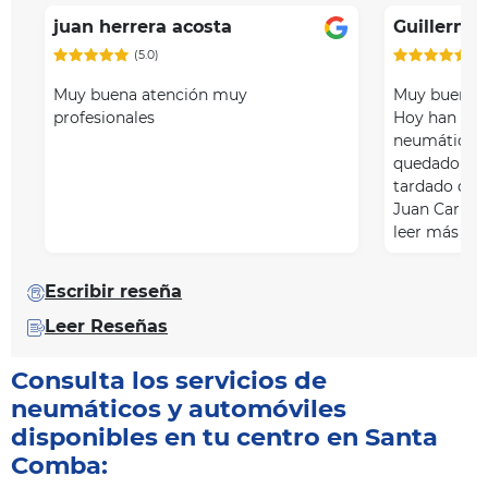
juan herrera acosta
Guillermo
(5.0)
(5
Muy buena atención muy
Muy buenos 
profesionales
Hoy han ven
neumático f
quedado muy
tardado desd
Juan Carlos,
leer más
Escribir reseña
Leer Reseñas
Consulta los servicios de
neumáticos y automóviles
disponibles en tu centro en Santa
Comba: