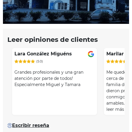
Leer opiniones de clientes
Lara González Miguéns
Marilar B
(5.0)
(5
Grandes profesionales y una gran
Me quedé c
atención por parte de todos!
cerca de cas
Especialmente Miguel y Tamara
familia de m
dieron pron
conmigo po
amables. T…
leer más
Escribir reseña