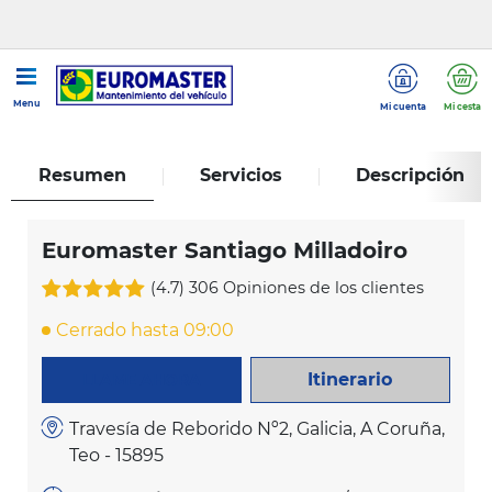
...
Euromaster Santiago Milladoiro
Menu
Mi cuenta
Mi cesta
Resumen
Servicios
Descripción
Euromaster Santiago Milladoiro
(4.7)
306 Opiniones de los clientes
Cerrado hasta 09:00
Itinerario
LLAME AHORA
Travesía de Reborido Nº2, Galicia, A Coruña,
Teo - 15895