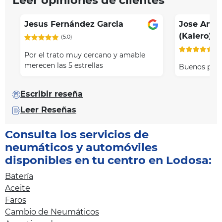
Leer opiniones de clientes
Jesus Fernández Garcia
Jose Anto
(Kalero)
(5.0)
(5
Por el trato muy cercano y amable
merecen las 5 estrellas
Buenos prof
Escribir reseña
Leer Reseñas
Consulta los servicios de
neumáticos y automóviles
disponibles en tu centro en Lodosa:
Batería
Aceite
Faros
Cambio de Neumáticos