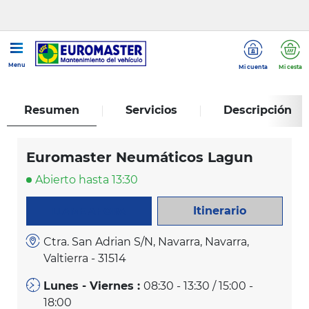
...
Euromaster Neumáticos Lagun
Menu
Mi cuenta
Mi cesta
Resumen
Servicios
Descripción
Euromaster Neumáticos Lagun
Abierto hasta 13:30
Itinerario
LLAME AHORA
Ctra. San Adrian S/N, Navarra, Navarra,
Valtierra - 31514
Lunes - Viernes :
08:30 - 13:30 / 15:00 -
18:00