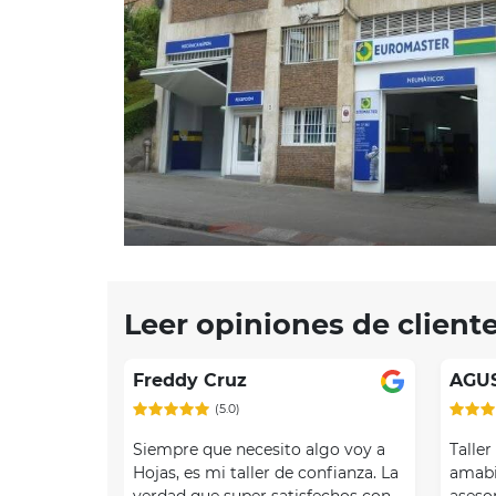
Leer opiniones de client
Freddy Cruz
AGU
(5.0)
Siempre que necesito algo voy a
Taller
Hojas, es mi taller de confianza. La
amabi
verdad que super satisfechos con
aseso