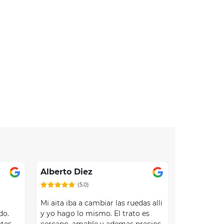
Alberto Diez
(5.0)
.
Mi aita iba a cambiar las ruedas alli
do.
y yo hago lo mismo. El trato es
tes.
cercano, amable y ademas precios