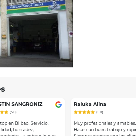
es
STIN SANGRONIZ
Raluka Alina
(5.0)
(5.0)
 top en Bilbao. Servicio,
Muy profesionales y amables
lidad, honradez,
Hacen un buen trabajo y rápi
ramiento… y cobran lo que
Siempre atentos con los clien