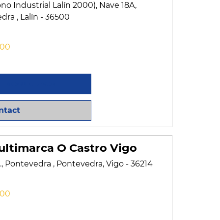
no Industrial Lalín 2000), Nave 18A,
ra , Lalín - 36500
:00
n presupuesto
ntact
ltimarca O Castro Vigo
t., Pontevedra , Pontevedra, Vigo - 36214
:00