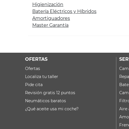
Higienización
Batería Eléctricos y Híbridos
Amortiguadores
Master Garantía
OFERTAS
SER
Ofertas
Camb
Localiza tu taller
Repa
Pide cita
Bate
Revisión gratis 12 puntos
Camb
Neumáticos baratos
Filtr
¿Qué aceite usa mi coche?
Aire
Amor
Fren