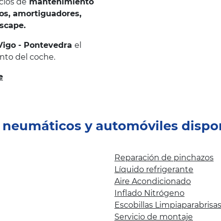
cios de
mantenimiento
nos, amortiguadores,
escape.
Vigo - Pontevedra
el
nto del coche.
e
e neumáticos y automóviles dispo
Reparación de pinchazos
Líquido refrigerante
Aire Acondicionado
Inflado Nitrógeno
Escobillas Limpiaparabrisa
Servicio de montaje