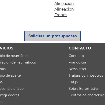
Alineación
Alineación
Frenos
Solicitar un presupuesto
VICIOS
CONTACTO
io de neumáticos
Contacto
ración de neumaticos
Franquicia
rías
Newsletter
io de aceite
Trabaja con nosotros
os
FAQS
 acondicionado
Sobre Euromaster
tiguadores
Centros colaboradore
os