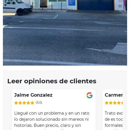
Item
Leer opiniones de clientes
1
of
Jaime Gonzalez
Carmen Sá
2
(5.0)
(5
Llegué con un problema y en un rato
Trato excele
lo dejaron solucionado sin mareos ni
de es toda c
historias. Buen precio, claro y sin
formales ad