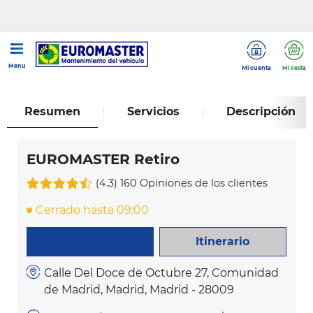
...
EUROMASTER Retiro
Menu
Mi cuenta
Mi cesta
Resumen
Servicios
Descripción
EUROMASTER Retiro
(4.3)
160 Opiniones de los clientes
Cerrado hasta 09:00
Itinerario
LLAME AHORA
Calle Del Doce de Octubre 27, Comunidad
de Madrid, Madrid, Madrid - 28009