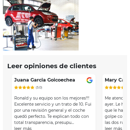
Leer opiniones de clientes
Juana Garcia Goicoechea
Mary Cast
(5.0)
(5
Ronald y su equipo son los mejores!!!
Me atendió
Excelente servicio y un trato de 10. Fui
ayer. Le hic
por una revisión general y el coche
que le había
quedó perfecto. Te explican todo con
golpe con l
total transparencia, presupu…
las dos rue
leer más
leer más