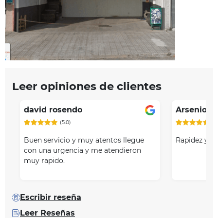
Leer opiniones de clientes
david rosendo
Arsenio
(5.0)
(5
Buen servicio y muy atentos llegue
Rapidez y a
con una urgencia y me atendieron
muy rapido.
Escribir reseña
Leer Reseñas