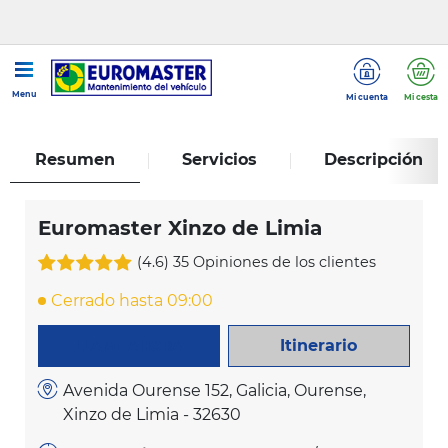
...
Euromaster Xinzo de Limia
Menu
Mi cuenta
Mi cesta
Resumen
Servicios
Descripción
Euromaster Xinzo de Limia
(4.6)
35 Opiniones de los clientes
Cerrado hasta 09:00
Itinerario
LLAME AHORA
Avenida Ourense 152, Galicia, Ourense,
Xinzo de Limia - 32630