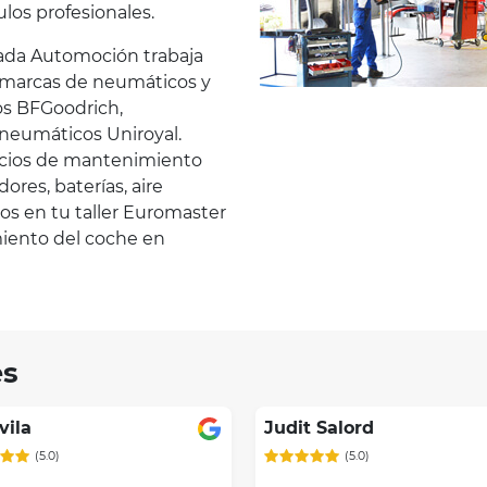
ulos profesionales.
ada Automoción trabaja
s marcas de neumáticos y
os BFGoodrich,
 neumáticos Uniroyal.
icios de mantenimiento
ores, baterías, aire
s en tu taller Euromaster
miento del coche en
es
vila
Judit Salord
(5.0)
(5.0)