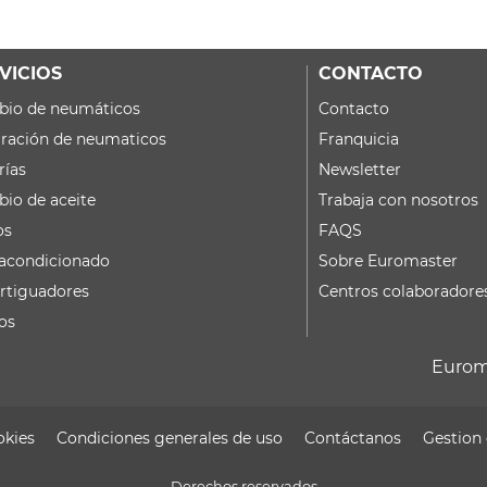
VICIOS
CONTACTO
io de neumáticos
Contacto
ración de neumaticos
Franquicia
rías
Newsletter
io de aceite
Trabaja con nosotros
os
FAQS
 acondicionado
Sobre Euromaster
tiguadores
Centros colaboradore
os
Eurom
okies
Condiciones generales de uso
Contáctanos
Gestion 
Derechos reservados