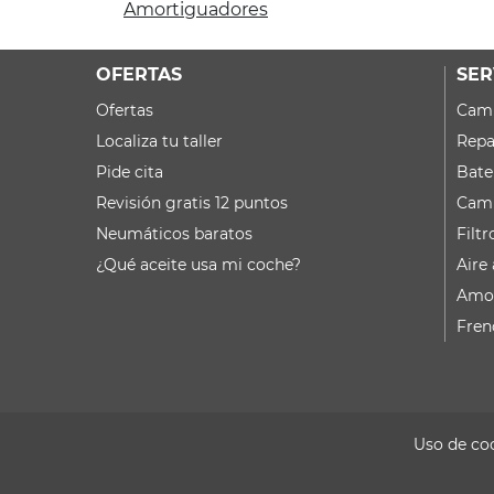
Amortiguadores
OFERTAS
SER
Ofertas
Camb
Localiza tu taller
Repa
Pide cita
Bate
Revisión gratis 12 puntos
Camb
Neumáticos baratos
Filtr
¿Qué aceite usa mi coche?
Aire
Amor
Fren
Uso de co