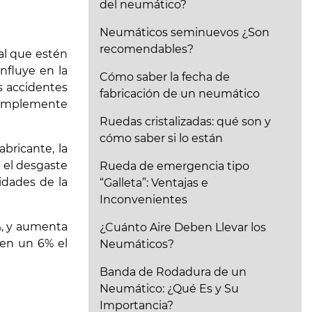
del neumático?
Neumáticos seminuevos ¿Son
recomendables?
al que estén
influye en la
Cómo saber la fecha de
os accidentes
fabricación de un neumático
 simplemente
Ruedas cristalizadas: qué son y
cómo saber si lo están
bricante, la
 el desgaste
Rueda de emergencia tipo
ridades de la
“Galleta”: Ventajas e
Inconvenientes
0%, y aumenta
¿Cuánto Aire Deben Llevar los
 en un 6% el
Neumáticos?
Banda de Rodadura de un
Neumático: ¿Qué Es y Su
Importancia?