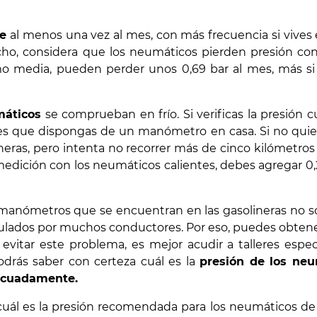
he
al menos una vez al mes, con más frecuencia si vives
o, considera que los neumáticos pierden presión con
mo media, pueden perder unos 0,69 bar al mes, más 
máticos
se comprueban en frío. Si verificas la presión 
eal es que dispongas de un manómetro en casa. Si no qui
neras, pero intenta no recorrer más de cinco kilómetros
medición con los neumáticos calientes, debes agregar 0,
manómetros que se encuentran en las gasolineras no so
pulados por muchos conductores. Por eso, puedes obtene
 evitar este problema, es mejor acudir a talleres espec
drás saber con certeza cuál es la
presión de los neu
ecuadamente.
uál es la presión recomendada para los neumáticos de 